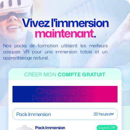
Vivez l'immersion
maintenant
.
Nos packs de formation utilisent les meilleurs
casques VR pour une immersion totale et un
apprentissage naturel.
CRÉER MON
COMPTE GRATUIT
Création du compte
Choisissez votre
réussi avec succès
Pack de formation
Pack Immersion
20 heures
Félicitations !
Votre compte a bien été créé ! 🎉
Pack Immersion
Eligible CPF