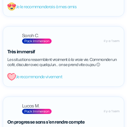
Je le recommanderais à mes amis
Sarah C.
Pack Immersion
il y a 1 sem
Très immersif
Les situations ressemblent vraiment à la vraie vie. Commander un
café, discuter avec quelqu’un… on se prend vite au jeu 🙂
Je recommande vivement
Lucas M.
Pack Immersion
il y a 1 sem
On progresse sans s’en rendre compte