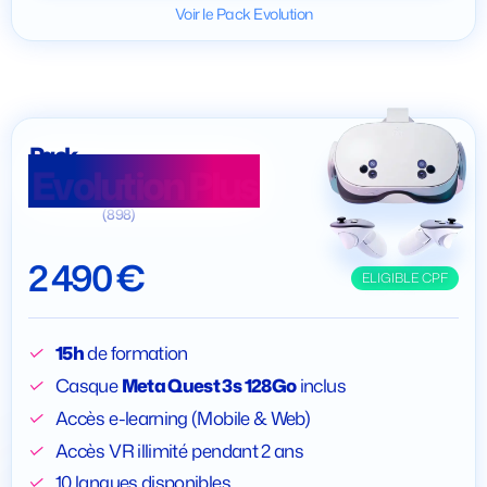
Voir le Pack Evolution
Pack
Evolution Plus
(898)
2 490 €
ELIGIBLE CPF
15h
de formation
Casque
Meta Quest 3s 128Go
inclus
Accès e-learning (Mobile & Web)
Accès VR illimité pendant 2 ans
10 langues disponibles