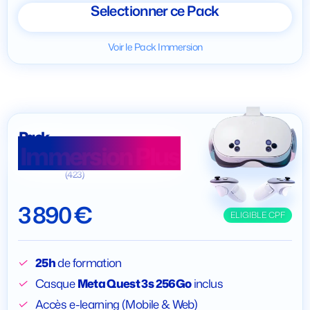
Selectionner ce Pack
Voir le Pack Immersion
Pack
Immersion Plus
(423)
3 890 €
ELIGIBLE CPF
25h
de formation
Casque
Meta Quest 3s 256Go
inclus
Accès e-learning (Mobile & Web)