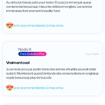
Au début je faisais juste pour tester. Et puis j’ai remarqué que je
comprenais beaucoup mieux les vidéos en anglais. Les scènes
immersives font vraiment travailler l’oral.
Je le recommanderais à mes amis
Nadia K.
Pack Evolution Plus
il y a 1 sem
Vraiment cool
Je pensais pas que parler dans des scènes virtuelles pouvait aider
autant. Maintenant quand j’entends des conversations en anglais je
capte beaucoup plus de trucs 👍
Je le recommanderais à mes amis