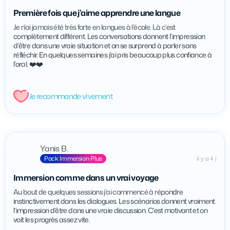
Première fois que j’aime apprendre une langue
Je n’ai jamais été très forte en langues à l’école. Là c’est
complètement différent. Les conversations donnent l’impression
d’être dans une vraie situation et on se surprend à parler sans
réfléchir. En quelques semaines j’ai pris beaucoup plus confiance à
l’oral. ❤️❤️
Je recommande vivement
Yanis B.
Pack Immersion Plus
il y a 4 j
Immersion comme dans un vrai voyage
Au bout de quelques sessions j’ai commencé à répondre
instinctivement dans les dialogues. Les scénarios donnent vraiment
l’impression d’être dans une vraie discussion. C’est motivant et on
voit les progrès assez vite.