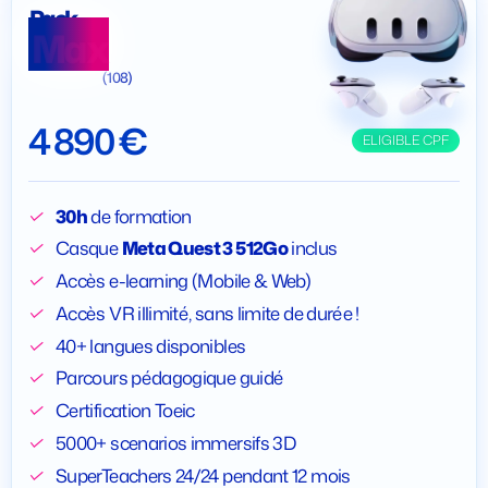
Pack
Max
(108)
4 890 €
ELIGIBLE CPF
30h
de formation
Casque
Meta Quest 3 512Go
inclus
Accès e-learning (Mobile & Web)
Accès VR illimité, sans limite de durée !
40+ langues disponibles
Parcours pédagogique guidé
Certification Toeic
5000+ scenarios immersifs 3D
SuperTeachers 24/24 pendant 12 mois