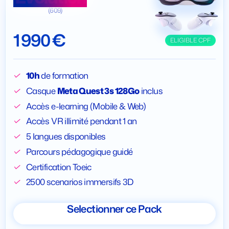
(609)
1 990 €
ELIGIBLE CPF
10h
de formation
Casque
Meta Quest 3s 128Go
inclus
Accès e-learning (Mobile & Web)
Accès VR illimité pendant 1 an
5 langues disponibles
Parcours pédagogique guidé
Certification Toeic
2500 scenarios immersifs 3D
Selectionner ce Pack