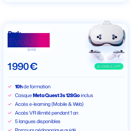
Pack
Evolution
(609)
1 990 €
ELIGIBLE CPF
10h
de formation
Casque
Meta Quest 3s 128Go
inclus
Accès e-learning (Mobile & Web)
Accès VR illimité pendant 1 an
5 langues disponibles
Parcours pédagogique guidé