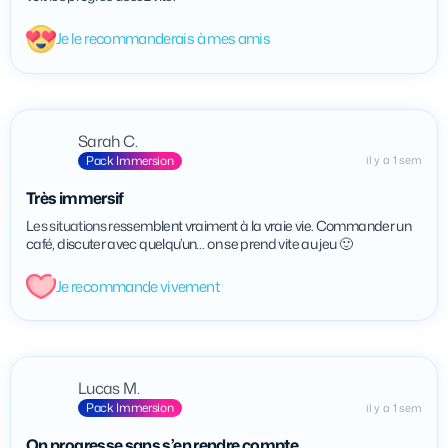
Je le recommanderais à mes amis
Sarah C.
Pack Immersion
il y a 1 sem
Très immersif
Les situations ressemblent vraiment à la vraie vie. Commander un
café, discuter avec quelqu’un… on se prend vite au jeu 🙂
Je recommande vivement
Lucas M.
Pack Immersion
il y a 1 sem
On progresse sans s’en rendre compte