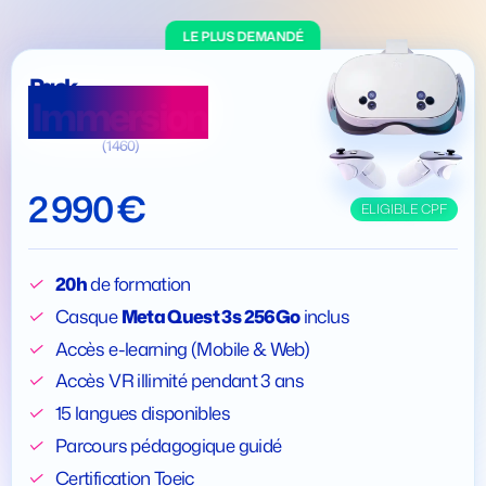
LE PLUS DEMANDÉ
Pack
Immersion
(1460)
2 990 €
ELIGIBLE CPF
20h
de formation
Casque
Meta Quest 3s 256Go
inclus
Accès e-learning (Mobile & Web)
Accès VR illimité pendant 3 ans
15 langues disponibles
Parcours pédagogique guidé
Certification Toeic