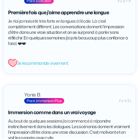
Pack Evolution
il y a 7 h
Première fois que j’aime apprendre une langue
Je n’ai jamais été très forte en langues à l’école. Là c’est
complètement différent. Les conversations donnent l’impression
d’être dans une vraie situation et on se surprend à parler sans
réfléchir. En quelques semaines j’ai pris beaucoup plus confiance à
l’oral. ❤️❤️
Je recommande vivement
Yanis B.
Pack Immersion Plus
il y a 3 j
Immersion comme dans un vrai voyage
Au bout de quelques sessions j’ai commencé à répondre
instinctivement dans les dialogues. Les scénarios donnent vraiment
l’impression d’être dans une vraie discussion. C’est motivant et on
voit les progrès assez vite.