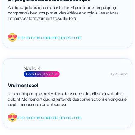
Au début je faisais juste pour tester. Et puis j’ai remarqué que je
comprenais beaucoup mieux les vidéos en anglais. Les scènes
immersives font vraiment travailler l’oral.
Je le recommanderais à mes amis
Nadia K.
Pack Evolution Plus
il y a 1 sem
Vraiment cool
Je pensais pas que parler dans des scènes virtuelles pouvait aider
autant. Maintenant quand j’entends des conversations en anglais je
capte beaucoup plus de trucs 👍
Je le recommanderais à mes amis