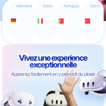
mand
Italien
Portugais
Chinois
Japonais
Vivez une experience
exceptionnelle
Apprenez facilement en y prenant du plaisir