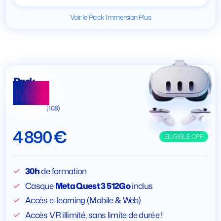
Voir le Pack Immersion Plus
Pack
Max
(108)
4 890 €
ELIGIBLE CPF
30h
de formation
Casque
Meta Quest 3 512Go
inclus
Accès e-learning (Mobile & Web)
Accès VR illimité, sans limite de durée !