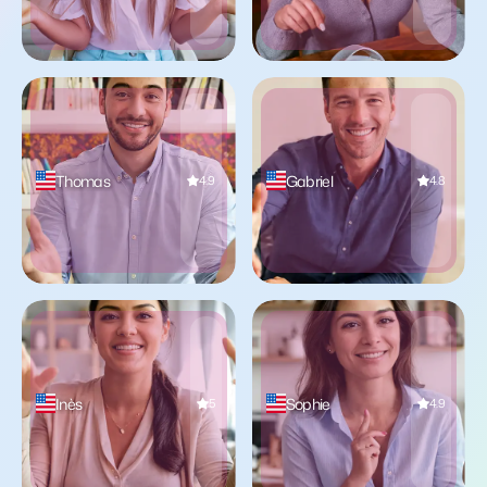
Thomas
Gabriel
4.9
4.8
Inès
Sophie
5
4.9