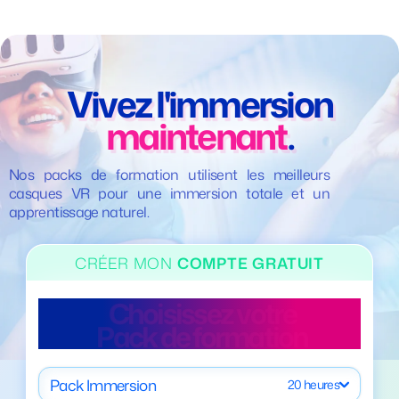
Vivez l'immersion
maintenant
.
Nos packs de formation utilisent les meilleurs
casques VR pour une immersion totale et un
apprentissage naturel.
CRÉER MON
COMPTE GRATUIT
Création du compte
Choisissez votre
réussi avec succès
Pack de formation
Pack Immersion
20 heures
Félicitations !