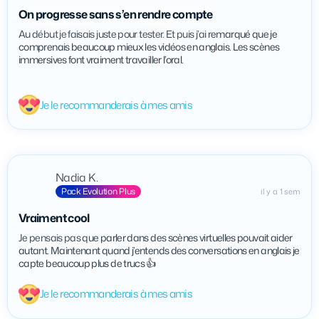
On progresse sans s’en rendre compte
Au début je faisais juste pour tester. Et puis j’ai remarqué que je
comprenais beaucoup mieux les vidéos en anglais. Les scènes
immersives font vraiment travailler l’oral.
Je le recommanderais à mes amis
Nadia K.
Pack Evolution Plus
il y a 1 sem
Vraiment cool
Je pensais pas que parler dans des scènes virtuelles pouvait aider
autant. Maintenant quand j’entends des conversations en anglais je
capte beaucoup plus de trucs 👍
Je le recommanderais à mes amis