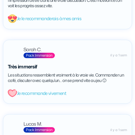
l’impression d’être dans une vraie discussion. C’est motivant et on
voit les progrès assez vite.
Je le recommanderais à mes amis
Sarah C.
Pack Immersion
il y a 1 sem
Très immersif
Les situations ressemblent vraiment à la vraie vie. Commander un
café, discuter avec quelqu’un… on se prend vite au jeu 🙂
Je recommande vivement
Lucas M.
Pack Immersion
il y a 1 sem