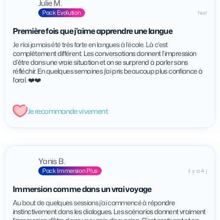
Julie M.
Pack Evolution
hier
Première fois que j’aime apprendre une langue
Je n’ai jamais été très forte en langues à l’école. Là c’est
complètement différent. Les conversations donnent l’impression
d’être dans une vraie situation et on se surprend à parler sans
réfléchir. En quelques semaines j’ai pris beaucoup plus confiance à
l’oral. ❤️❤️
Je recommande vivement
Yanis B.
Pack Immersion Plus
il y a 4 j
Immersion comme dans un vrai voyage
Au bout de quelques sessions j’ai commencé à répondre
instinctivement dans les dialogues. Les scénarios donnent vraiment