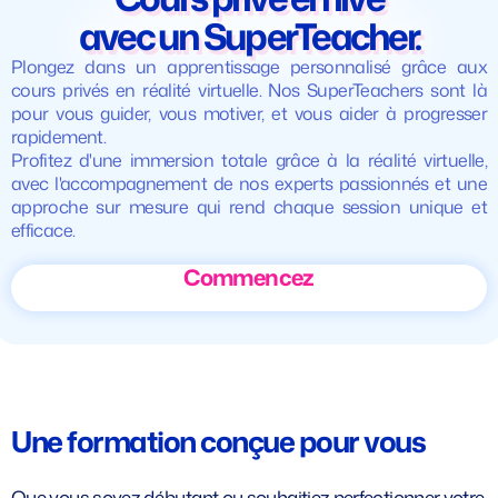
avec un SuperTeacher.
Une qualité vidéo
Plongez dans un apprentissage personnalisé grâce aux
cours privés en réalité virtuelle. Nos SuperTeachers sont là
au rendez-vous.
pour vous guider, vous motiver, et vous aider à progresser
rapidement.
Profitez d'une immersion totale grâce à la réalité virtuelle,
avec l'accompagnement de nos experts passionnés et une
approche sur mesure qui rend chaque session unique et
efficace.
Commencez
Une formation conçue pour vous
Que vous soyez débutant ou souhaitiez perfectionner votre